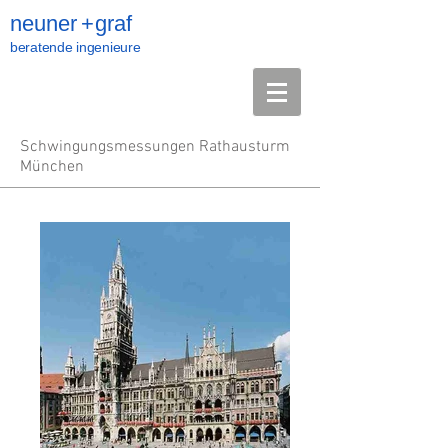
neuner
+
graf
beratende ingenieure
Schwingungsmessungen Rathausturm
München