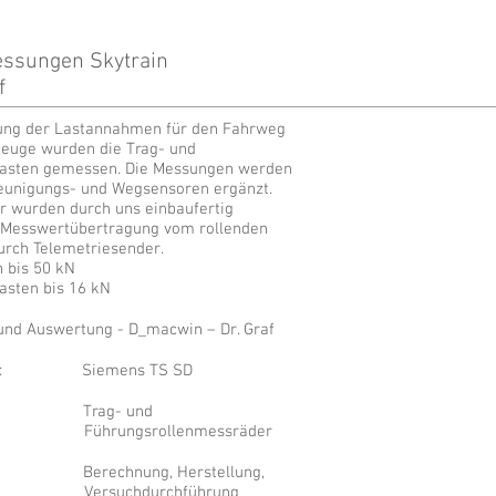
ssungen Skytrain
f
ung der Lastannahmen für den Fahrweg
zeuge wurden die Trag- und
asten gemessen. Die Messungen werden
eunigungs- und Wegsensoren ergänzt.
r wurden durch uns einbaufertig
ie Messwertübertragung vom rollenden
urch Telemetriesender.
n bis 50 kN
asten bis 16 kN
nd Auswertung - D_macwin – Dr. Graf
ber: Siemens TS SD
Trag- und
Führungsrollenmessräder
Berechnung, Herstellung,
Versuchdurchführung